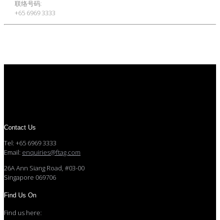
联络号码:
+65 6969 3333
Contact Us
Tel: +65 6969 3333
Email:
enquiries@ftag.com
26A Ann Siang Road, #03-00
Singapore 069706
Find Us On
Find us here: